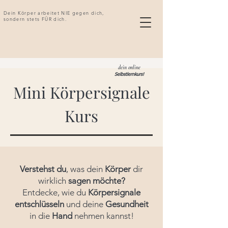
Dein Körper arbeitet NIE gegen dich,
sondern stets FÜR dich.
dein online
Selbstlernkurs!
Mini Körpersignale
Kurs
Verstehst du
, was dein
Körper
dir
wirklich
sagen möchte?
Entdecke, wie du
Körpersignale
entschlüsseln
und deine
Gesundheit
in die
Hand
nehmen kannst!