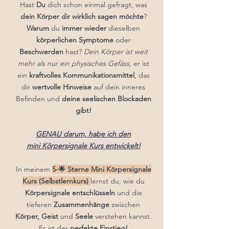
Hast
Du
dich schon einmal gefragt, was
dein Körper dir wirklich sagen möchte
?
Warum
du
immer wieder
dieselben
körperlichen Symptome
oder
Beschwerden
hast?
Dein Körper ist weit
mehr als nur ein physisches Gefäss,
er ist
ein
kraftvolles
Kommunikationsmittel
, das
dir
wertvolle Hinweise
auf dein inneres
Befinden und
deine seelischen Blockaden
gibt!
GENAU darum, habe ich den
mini Körpersignale Kurs entwickelt!
In meinem
5-🌟 Sterne Mini Körpersignale
Kurs (Selbstlernkurs)
lernst du, wie du
Körpersignale
entschlüsseln
und die
tieferen
Zusammenhänge
zwischen
Körper,
Geist
und
Seele
verstehen kannst.
Er ist der
perfekte Einstieg!