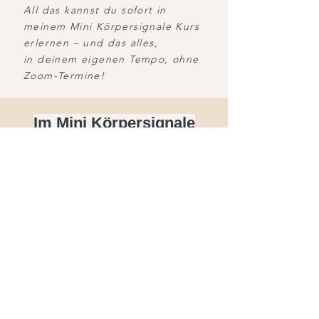
All das kannst du sofort in
meinem Mini Körpersignale Kurs
erlernen – und das alles,
in deinem eigenen Tempo, ohne
Zoom-Termine!
Im Mini Körpersignale
Kurs erhältst du:
Der online mini Körpersignale Kurs
beinhaltet:
➡️ 50-minütige Aufnahme zum
Thema:
Krankheit aus ganzheitlicher
Sicht verstehen:
entdecke, wie du
körperliche Beschwerden als Spiegel
deiner inneren Blockaden sehen kannst.